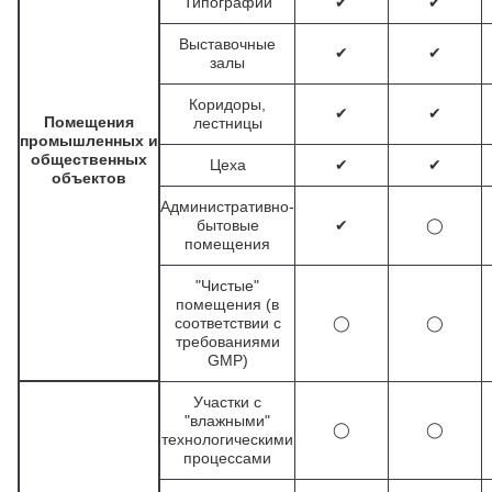
Типографии
✔
✔
Выставочные
✔
✔
залы
Коридоры,
ПРОМПОЛЫ
✔
✔
Помещения
лестницы
промышленных и
общественных
Цеха
✔
✔
Кемерово
объектов
Административно-
бытовые
✔
◯
помещения
"Чистые"
помещения (в
соответствии с
◯
◯
требованиями
GMP)
Участки с
"влажными"
◯
◯
технологическими
процессами