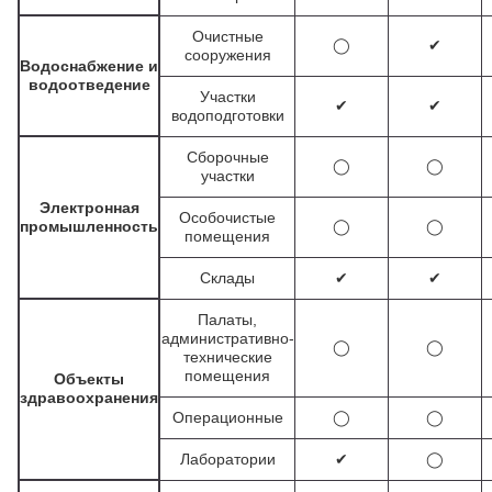
Очистные
◯
✔
сооружения
Водоснабжение и
водоотведение
Участки
✔
✔
водоподготовки
Сборочные
◯
◯
участки
Электронная
Особочистые
промышленность
◯
◯
помещения
Склады
✔
✔
Палаты,
административно-
◯
◯
технические
помещения
Объекты
здравоохранения
Операционные
◯
◯
Лаборатории
✔
◯