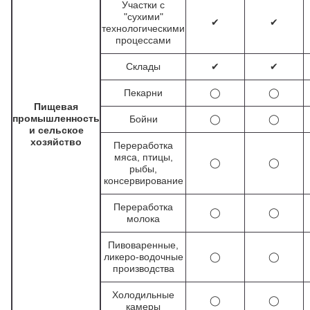
Участки с
"сухими"
✔
✔
технологическими
процессами
Склады
✔
✔
Пекарни
◯
◯
Пищевая
промышленность
Бойни
◯
◯
и сельское
хозяйство
Переработка
мяса, птицы,
◯
◯
рыбы,
консервирование
Переработка
◯
◯
молока
Пивоваренные,
ликеро-водочные
◯
◯
производства
Холодильные
◯
◯
камеры