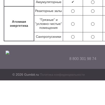
Аккумуляторные
✔
◯
Реакторные залы
◯
◯
"Грязные" и
Атомная
"условно-чистые"
◯
◯
энергетика
помещения
Санпропускники
◯
◯
8 800 301 98 74
© 2026 Gumbit.ru
Политика конфиденциальности